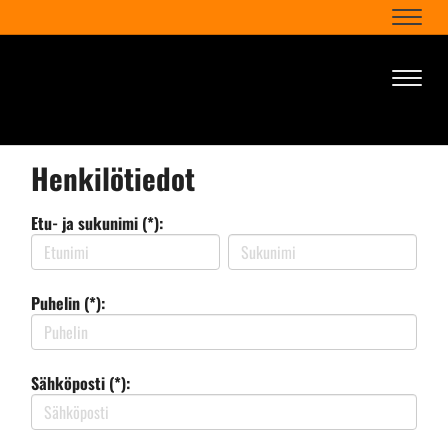
Naviga
Naviga
Henkilötiedot
Etu- ja sukunimi (*):
Puhelin (*):
Sähköposti (*):